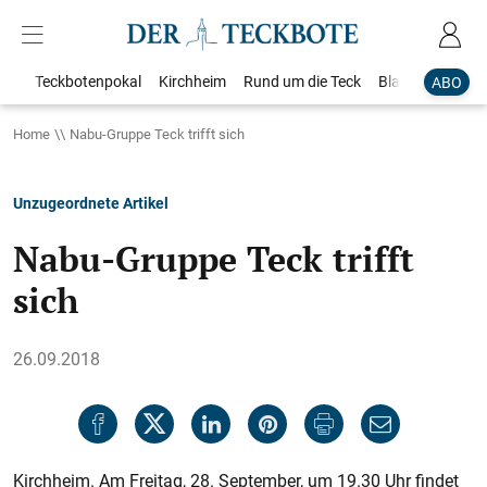
Teckbotenpokal
Kirchheim
Rund um die Teck
Blaulicht
Loka
ABO
Home
Nabu-Gruppe Teck trifft sich
Unzugeordnete Artikel
Nabu-Gruppe Teck trifft
sich
26.09.2018
Kirchheim. Am Freitag, 28. September, um 19.30 Uhr findet