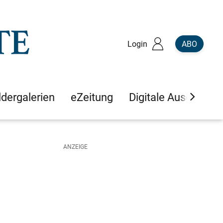
Login
ABO
ldergalerien
eZeitung
Digitale Ausgaben