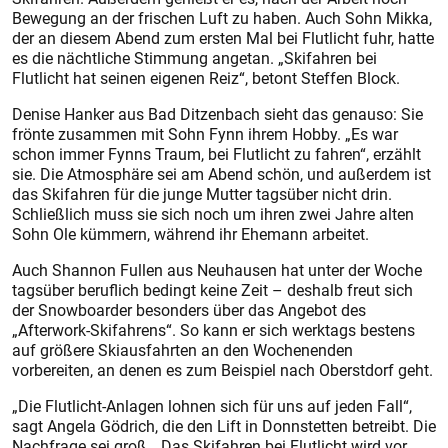
Bewegung an der frischen Luft zu haben. Auch Sohn Mikka,
der an diesem Abend zum ersten Mal bei Flutlicht fuhr, hatte
es die nächtliche Stimmung angetan. „Skifahren bei
Flutlicht hat seinen eigenen Reiz“, betont Steffen Block.
Denise Hanker aus Bad Ditzenbach sieht das genauso: Sie
frönte zusammen mit Sohn Fynn ihrem Hobby. „Es war
schon immer Fynns Traum, bei Flutlicht zu fahren“, erzählt
sie. Die Atmosphäre sei am Abend schön, und außerdem ist
das Skifahren für die junge Mutter tagsüber nicht drin.
Schließlich muss sie sich noch um ihren zwei Jahre alten
Sohn Ole kümmern, während ihr Ehemann arbeitet.
Auch Shannon Fullen aus Neuhausen hat unter der Woche
tagsüber beruflich bedingt keine Zeit – deshalb freut sich
der Snowboarder besonders über das Angebot des
„Afterwork-Skifahrens“. So kann er sich werktags bestens
auf größere Skiausfahrten an den Wochenenden
vorbereiten, an denen es zum Beispiel nach Oberstdorf geht.
„Die Flutlicht-Anlagen lohnen sich für uns auf jeden Fall“,
sagt Angela Gödrich, die den Lift in Donn­stetten betreibt. Die
Nachfrage sei groß. „Das Skifahren bei Flutlicht wird vor