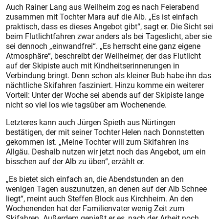
Auch Rainer Lang aus Weilheim zog es nach Feierabend
zusammen mit Toch­ter Mara auf die Alb. „Es ist einfach
praktisch, dass es dieses Angebot gibt“, sagt er. Die Sicht sei
beim Flutlichtfahren zwar anders als bei Tageslicht, aber sie
sei dennoch „einwandfrei“. „Es herrscht eine ganz eigene
Atmosphäre“, beschreibt der Weilheimer, der das Flutlicht
auf der Skipiste auch mit Kindheitserinnerungen in
Verbindung bringt. Denn schon als kleiner Bub habe ihn das
nächtliche Skifahren fasziniert. Hinzu komme ein weiterer
Vorteil: Unter der Woche sei abends auf der Skipiste lange
nicht so viel los wie tagsüber am Wochenende.
Letzteres kann auch Jürgen Spieth aus Nürtingen
bestätigen, der mit seiner Tochter Helen nach Donn­stetten
gekommen ist. „Meine Toch­ter will zum Skifahren ins
Allgäu. Deshalb nutzen wir jetzt noch das Angebot, um ein
bisschen auf der Alb zu üben“, erzählt er.
„Es bietet sich einfach an, die Abendstunden an den
wenigen Tagen auszunutzen, an denen auf der Alb Schnee
liegt“, meint auch Steffen Block aus Kirchheim. An den
Wochenenden hat der Familienvater wenig Zeit zum
Skifahren. Außerdem genießt er es, nach der Arbeit noch