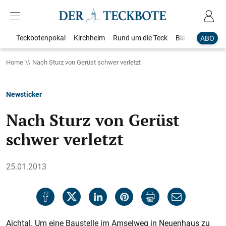
Teckbotenpokal
Kirchheim
Rund um die Teck
Blaulicht
Loka
ABO
Home
Nach Sturz von Gerüst schwer verletzt
Newsticker
Nach Sturz von Gerüst
schwer verletzt
25.01.2013
Aichtal. Um eine Baustelle im Amselweg in Neuenhaus zu