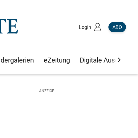
Login
ABO
ldergalerien
eZeitung
Digitale Ausgaben