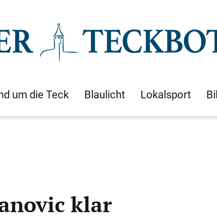
nd um die Teck
Blaulicht
Lokalsport
Bi
anovic klar