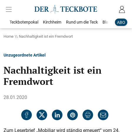
Teckbotenpokal
Kirchheim
Rund um die Teck
Blaulicht
Loka
ABO
Home
Nachhaltigkeit ist ein Fremdwort
Unzugeordnete Artikel
Nachhaltigkeit ist ein
Fremdwort
28.01.2020
Zum Leserbrief „Mobiliar wird ständig erneuert“ vom 24.