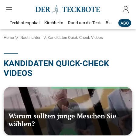
Teckbotenpokal
Kirchheim
Rund um die Teck
Blaulicht
Loka
ABO
Home
Nachrichten
Kandidaten Quick-Check Videos
KANDIDATEN QUICK-CHECK
VIDEOS
Warum sollten junge Meschen Sie
wählen?