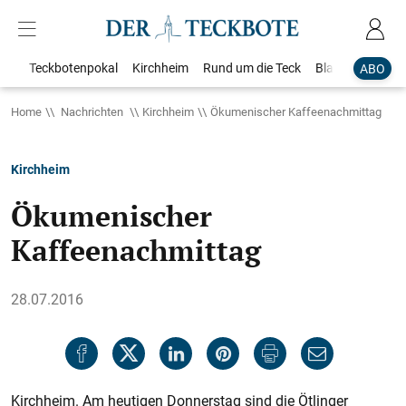
Teckbotenpokal
Kirchheim
Rund um die Teck
Blaulicht
Loka
ABO
Home
Nachrichten
Kirchheim
Ökumenischer Kaffeenachmittag
Kirchheim
Ökumenischer
Kaffeenachmittag
28.07.2016
Kirchheim. Am heutigen Donnerstag sind die Ötlinger