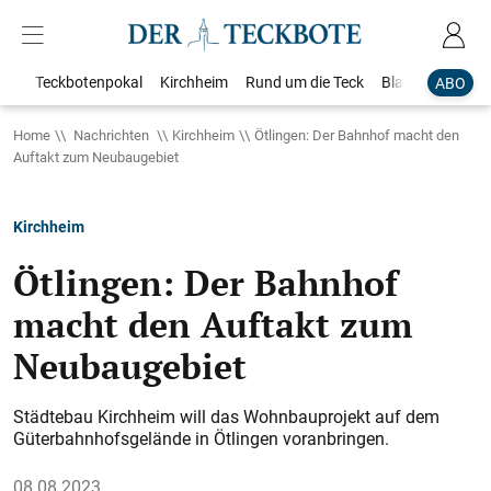
Teckbotenpokal
Kirchheim
Rund um die Teck
Blaulicht
Loka
ABO
Home
Nachrichten
Kirchheim
Ötlingen: Der Bahnhof macht den
Auftakt zum Neubaugebiet
Kirchheim
Ötlingen: Der Bahnhof
macht den Auftakt zum
Neubaugebiet
Städtebau Kirchheim will das Wohnbauprojekt auf dem
Güterbahnhofsgelände in Ötlingen voranbringen.
08.08.2023