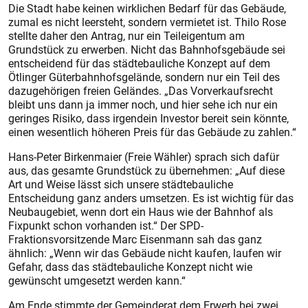
Die Stadt habe keinen wirklichen Bedarf für das Gebäude,
zumal es nicht leersteht, sondern vermietet ist. Thilo Rose
stellte daher den Antrag, nur ein Teileigentum am
Grundstück zu erwerben. Nicht das Bahnhofsgebäude sei
entscheidend für das städtebauliche Konzept auf dem
Ötlinger Güterbahnhofsgelände, sondern nur ein Teil des
dazugehörigen freien Geländes. „Das Vorverkaufsrecht
bleibt uns dann ja immer noch, und hier sehe ich nur ein
geringes Risiko, dass irgendein Investor bereit sein könnte,
einen wesentlich höheren Preis für das Gebäude zu zahlen.“
Hans-Peter Birkenmaier (Freie Wähler) sprach sich dafür
aus, das gesamte Grundstück zu übernehmen: „Auf diese
Art und Weise lässt sich unsere städtebauliche
Entscheidung ganz anders umsetzen. Es ist wichtig für das
Neubaugebiet, wenn dort ein Haus wie der Bahnhof als
Fixpunkt schon vorhanden ist.“ Der SPD-
Fraktionsvorsitzende Marc Eisenmann sah das ganz
ähnlich: „Wenn wir das Gebäude nicht kaufen, laufen wir
Gefahr, dass das städtebauliche Konzept nicht wie
gewünscht umgesetzt werden kann.“
Am Ende stimmte der Gemeinderat dem Erwerb bei zwei