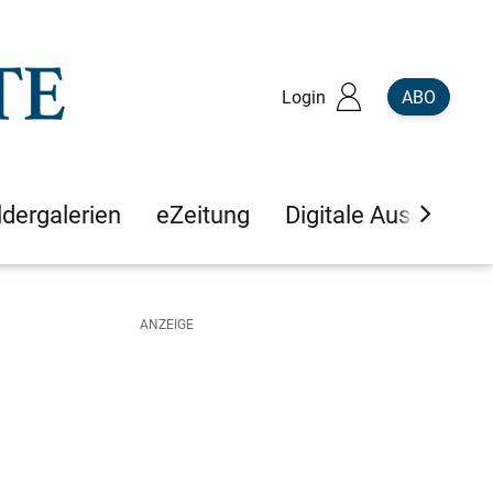
Login
ABO
ldergalerien
eZeitung
Digitale Ausgaben