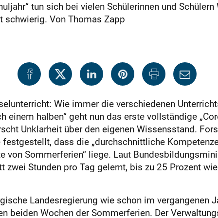
jahr“ tun sich bei vielen Schülerinnen und Schülern 
ist schwierig. Von Thomas Zapp
lunterricht: Wie immer die verschiedenen Unterrich
h einem halben“ geht nun das erste vollständige „Cor
rscht Unklarheit über den eigenen Wissensstand. Fors
ie festgestellt, dass die „durchschnittliche Kompetenz
kte von Sommerferien“ liege. Laut Bundesbildungsmin
 zwei Stunden pro Tag gelernt, bis zu 25 Prozent wi
gische Landesregierung wie schon im vergangenen Jah
zten beiden Wochen der Sommerferien. Der Verwaltun