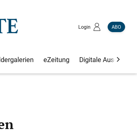
Login
ABO
ldergalerien
eZeitung
Digitale Ausgaben
ten