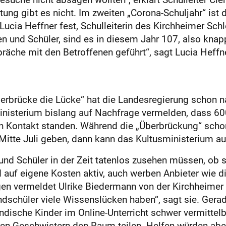
tung gibt es nicht. Im zweiten „Corona-Schuljahr“ ist
 Lucia Heffner fest, Schulleiterin des Kirchheimer S
 und Schüler, sind es in diesem Jahr 107, also knap
präche mit den Betroffenen geführt“, sagt Lucia Heffne
erbrücke die Lücke“ hat die Landesregierung schon na
ministerium bislang auf Nachfrage vermelden, dass 
n Kontakt standen. Während die „Überbrückung“ schon 
itte Juli geben, dann kann das Kultusministerium a
 und Schüler in der Zeit tatenlos zusehen müssen, ob 
d auf eigene Kosten aktiv, auch werben Anbieter wie die
n vermeldet Ulrike Biedermann von der Kirchheimer
rundschüler viele Wissenslücken haben“, sagt sie. Ger
ndische Kinder im Online-Unterricht schwer vermittelb
n Geschwistern den Raum teilen. Helfen würden abe