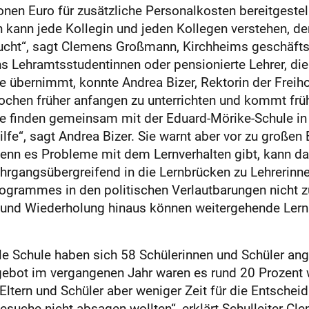
onen Euro für zusätzliche Personalkosten bereitgestell
ch kann jede Kollegin und jeden Kollegen verstehen, 
raucht“, sagt Clemens Großmann, Kirchheims geschäfts
s Lehramtsstudentinnen oder pensionierte Lehrer, die r
e übernimmt, konnte Andrea Bizer, Rektorin der Freiho
chen früher anfangen zu unterrichten und kommt frühe
le finden gemeinsam mit der Eduard-Mörike-Schule in 
ilfe“, sagt Andrea Bizer. Sie warnt aber vor zu großen
 Wenn es Probleme mit dem Lernverhalten gibt, kann d
rgangsübergreifend in die Lernbrücken zu Lehrerinnen
ogrammes in den politischen Verlautbarungen nicht z
g und Wiederholung hinaus können weitergehende Ler
le Schule haben sich 58 Schülerinnen und Schüler ang
gebot im vergangenen Jahr waren es rund 20 Prozent 
ern und Schüler aber weniger Zeit für die Entscheidu
esuche nicht absagen wollten“, erklärt Schulleiter