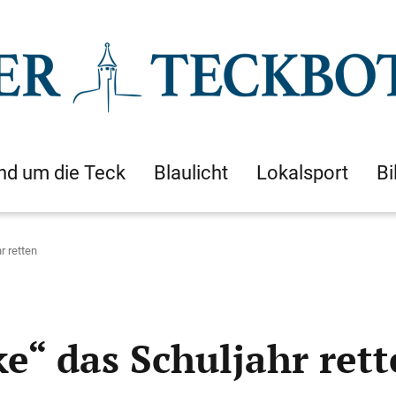
nd um die Teck
Blaulicht
Lokalsport
Bi
r retten
e“ das Schuljahr ret