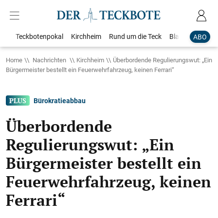
Teckbotenpokal
Kirchheim
Rund um die Teck
Blaulicht
Loka
ABO
Home
Nachrichten
Kirchheim
Überbordende Regulierungswut: „Ein
Bürgermeister bestellt ein Feuerwehrfahrzeug, keinen Ferrari“
Bürokratieabbau
Überbordende
Regulierungswut: „Ein
Bürgermeister bestellt ein
Feuerwehrfahrzeug, keinen
Ferrari“