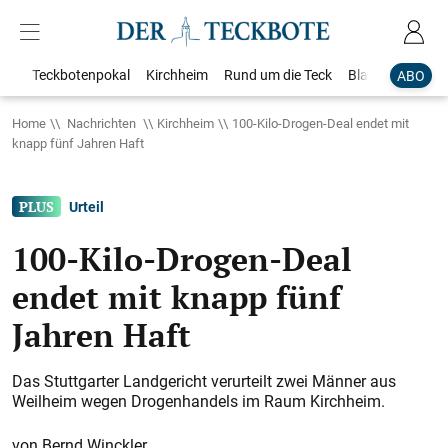
Teckbotenpokal
Kirchheim
Rund um die Teck
Blaulicht
Loka
ABO
Home
Nachrichten
Kirchheim
100-Kilo-Drogen-Deal endet mit
knapp fünf Jahren Haft
Urteil
100-Kilo-Drogen-Deal
endet mit knapp fünf
Jahren Haft
Das Stuttgarter Landgericht verurteilt zwei Männer aus
Weilheim wegen Drogenhandels im Raum Kirchheim.
Bernd Winckler