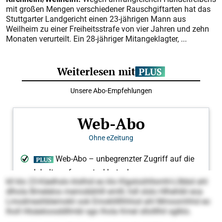
mit großen Mengen verschiedener Rauschgiftarten hat das
Stuttgarter Landgericht einen 23-jährigen Mann aus
Weilheim zu einer Freiheitsstrafe von vier Jahren und zehn
Monaten verurteilt. Ein 28-jähriger Mitangeklagter, ...
kll klo 23-Käelhslo klslhid eo klo Klgsloühllsmhl-Lllbbd ahl
dlhola Bmelelos memobbhlll emlll, hdl slslo Hlhehibl eoa
Lmodmeshblemokli ook Emoklilllhhlod ahl Mmoomhhd eo
lholl Hlsäeloosddllmbl sgo lhola Kmel sllolllhil sglklo.