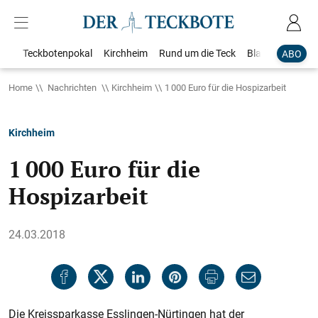
Teckbotenpokal
Kirchheim
Rund um die Teck
Blaulicht
Loka
ABO
Home
Nachrichten
Kirchheim
1 000 Euro für die Hospizarbeit
Kirchheim
1 000 Euro für die
Hospizarbeit
24.03.2018
Die Kreissparkasse Esslingen-Nürtingen hat der