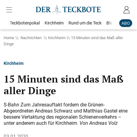
Teckbotenpokal
Kirchheim
Rund um die Teck
Blaulicht
Loka
ABO
Home
Nachrichten
Kirchheim
15 Minuten sind das Maß aller
Dinge
Kirchheim
15 Minuten sind das Maß
aller Dinge
S-Bahn Zum Jahresauftakt fordern die Grünen-
Abgeordneten Andreas Schwarz und Matthias Gastel eine
bessere Vertaktung des regionalen Schienenverkehrs –
unter anderem auch für Kirchheim.
Von Andreas Volz
03.01.2020