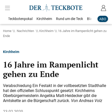
Teckbotenpokal
Kirchheim
Rund um die Teck
Blaulicht
Loka
ABO
Home
Nachrichten
Kirchheim
16 Jahre im Rampenlicht gehen zu
Ende
Kirchheim
16 Jahre im Rampenlicht
gehen zu Ende
Verabschiedung Ein Festakt in der vollbesetzten Stadthalle
hat den offiziellen Schlusspunkt gesetzt: Kirchheims
Oberbürgermeisterin Angelika Matt-Heidecker gibt die
Amtskette an die Bürgerschaft zurück.
Von Andreas Volz
23.02.2020