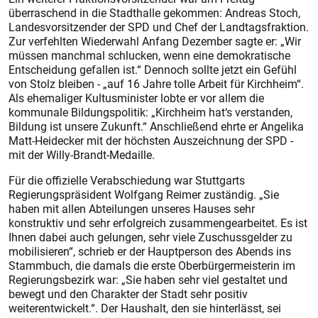
überraschend in die Stadthalle gekommen: Andreas Stoch,
Landesvorsitzender der SPD und Chef der Landtagsfraktion.
Zur verfehlten Wiederwahl Anfang Dezember sagte er: „Wir
müssen manchmal schlucken, wenn eine demokratische
Entscheidung gefallen ist.“ Dennoch sollte jetzt ein Gefühl
von Stolz bleiben - „auf 16 Jahre tolle Arbeit für Kirchheim“.
Als ehemaliger Kultusminister lobte er vor allem die
kommunale Bildungspolitik: „Kirchheim hat‘s verstanden,
Bildung ist unsere Zukunft.“ Anschließend ehrte er Angelika
Matt-Heidecker mit der höchsten Auszeichnung der SPD -
mit der Willy-­Brandt-Medaille.
Für die offizielle Verabschiedung war Stuttgarts
Regierungspräsident Wolfgang Reimer zuständig. „Sie
haben mit allen Abteilungen unseres Hauses sehr
konstruktiv und sehr erfolgreich zusammengearbeitet. Es ist
Ihnen dabei auch gelungen, sehr viele Zuschussgelder zu
mobilisieren“, schrieb er der Hauptperson des Abends ins
Stammbuch, die damals die erste Oberbürgermeisterin im
Regierungsbezirk war: „Sie haben sehr viel gestaltet und
bewegt und den Charakter der Stadt sehr positiv
weiterentwickelt.“. Der Haushalt, den sie hinterlässt, sei