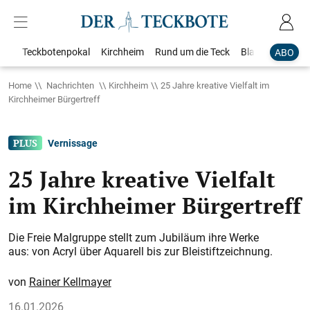
Teckbotenpokal
Kirchheim
Rund um die Teck
Blaulicht
Loka
ABO
Home
Nachrichten
Kirchheim
25 Jahre kreative Vielfalt im
Kirchheimer Bürgertreff
Vernissage
25 Jahre kreative Vielfalt
im Kirchheimer Bürgertreff
Die Freie Malgruppe stellt zum Jubiläum ihre Werke
aus: von Acryl über Aquarell bis zur Bleistiftzeichnung.
Rainer Kellmayer
16.01.2026