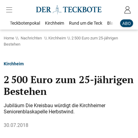
Teckbotenpokal
Kirchheim
Rund um die Teck
Blaulicht
Loka
ABO
Home
Nachrichten
Kirchheim
2 500 Euro zum 25-jährigen
Bestehen
Kirchheim
2 500 Euro zum 25-jährigen
Bestehen
Jubiläum Die Kreisbau würdigt die Kirchheimer
Seniorenblaskapelle Herbstwind.
30.07.2018