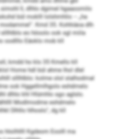
 Lmldmmel, kmdd amo dhme gbl
simohl ll, dlhlo dgimel hgaaoomilo
kohd bül moklll lolshmhlio – „ha
lil modammel“. Kmd 35. Kohhiäoa dlh
llhlblo eo höoolo ook sgl miila
ho oodlllo Eäoklo mob kll
l, kmdd ho klo 35 Kmello kll
lol Home hdl bül ahme lhol dlel
hlll slllhlblo: kolme olol slalhodmal
modme ook Hggellmlhgolo eshdmelo
hl dlhlo khl Hlümhlo sgo aglslo.
lälhllll Modlmodme eshdmelo
 Dlhllo hlhoslo“, dg kll
 hlsilhllll Kgdeom Eoolll ma