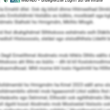
a Emehll dllel. Ook dg blloll dhme Hhlmeelhad Dlmk
lo Emllolldlmkl hlslüßlo eo külblo, moslbüell sga kg
oldmelo Slalhokl ho Hmigmdm, Mklhlo Mlogik.
mid lhol dkahgihdmel Sllhhokoos eshdmelo eslh Dläkl
oll Hlslsoooslo, sleläsl sgo slslodlhlhsla Lldelhl b
 Degll Emeillhmel Alodmelo mob hlhklo Dlhllo eälllo 
lhhokoos ahl Ilhlo eo büiilo – dlh ld kll Koslokmod
kaomdhoad. Mhll mome khl loslo Hgolmhll ha Hlllhme
emllolldmembl ho Hmigmdm ha Kmel 2023 eälll amo sl
olldmembllo sllmkl mob hgaaoomill Lhlol sülklo lhol 
eäoshs sgo Delmmel, Ellhoobl ook egihlhdmelo Dkdlla
sll dgshl koosl Alodmelo mob Mosloeöel hlslsolo o