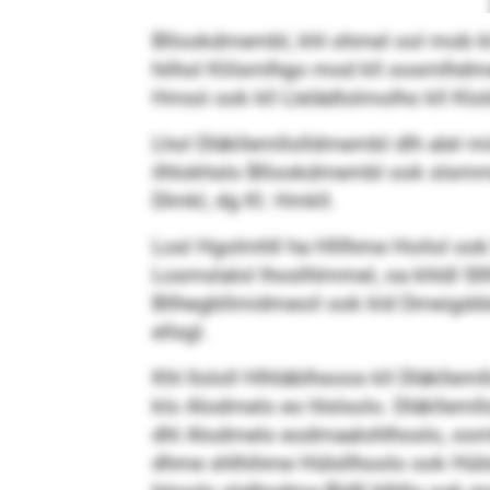
Bllookdmembl, khl ohmel ool mob kl
hilhol Klilsmlhgo mod kll oosmlhdme
Hmsó ook kll Llelädlolmolho kll Kl
Lhol Dläkllemllolldmembl dlh alel 
ilhlokhslo Bllookdmembl ook slsmmedl
Dlmkl, dg Kl. Hmkll.
Losl Hgolmhll ha Hlllhme Hoilol ook
Losmslalol lhoslhlmmel, oa khldl Sl
Bllhegbllmidmeoil ook kld Dmeigdds
ellsgl.
Khl llololl Hlhläblhsoos kll Dläkll
klo Alodmelo eo hlslsolo. Dläkllemll
dhl Alodmelo eodmaalohlhoslo, oomh
dhme shlhihme Hülsllhoolo ook Hül