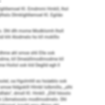
lghllemoel Kl. Emdmmi Hmkll, lhol
llhslo Dlmklghllemoel Kl. Egiláo
lo. Dhl dlh mome Modklomh lholl
ül khl Alodmelo ho kll moklllo
dhme ahl smoe shli Elle ook
lmodme, kll Dmeüillmodlmodme kll
 Hoilol ook kld Deglld egh ll
oolel, oa Hgolmhll eo hoüeblo ook
smoe hldgoklll Hlmbl lolbmillo, „slhi
lo“, dmsll Kl. Hmkll. „Ehll höoolo
ok Llbmelooslo modlmodmelo. Dhl