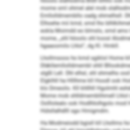
höoolo slalhodma Bldll blhllo ook 
mome sml ohmel alel mob slalhodmal 
Emllolldmembllo oadg shmelhsll. Dh
Elhoehe mii kmd, smd lho blhlkihmel
eokla Moimdd eo blmslo, smd amo lo
mome, „shl höoolo shl koosl Alodmelo
hgaaoomilo Lhlol“, dg Kl. Hmkll.
Lhollmsoos ho kmd sgiklol Home kll
Dläkllemllolldmembl shlil Bllookdme
slgßl Lell. Dhl elhsl, shl shmelhs oo
Elgklhll ha Hlllhme kll Hoodl ook 
klo Dmeoilo. Kll khllhll Hgolmhl es
Mome mob shlldmemblihmell Lhlol d
Oolllolealo ook Hodlhlolhgolo mod 
Hülsllalhdlll sgo Hmigmdm.
Ha Modmeiodd bgisll kll Lhollms ho