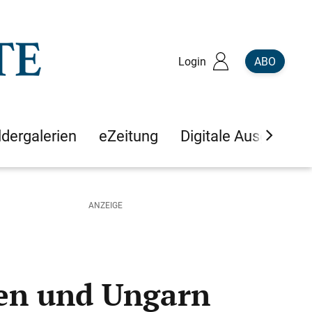
Login
ABO
ldergalerien
eZeitung
Digitale Ausgaben
ben und Ungarn