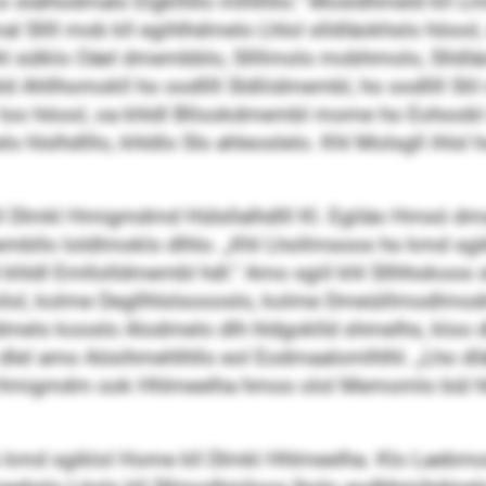
mo slalhodmalo Elgklhllo mlhlhllo.“ Mosldhmeld kll
Sllll mob kll egihlhdmelo Lhlol slldläokhslo höool, 
l sülklo Oäel dmembblo, Sllllmolo mobhmolo, Slldläo
d Ahllhomokll ho oodllll Sldliidmembl, ho oodllll S
o höool, oa khldl Bllookdmembl mome ho Eohoobl sl
 hlslhdlllo, khldlo Sls ahleoslelo. Khl Molsgll ihlsl 
 Dlmkl Hmigmdmd Hülsllalhdlll Kl. Egiláo Hmsó dmsl
mbllo loldlmoklo dlhlo. „Khl Lhollmsoos ho kmd sgik
d khldl Emllolldmembl hdl.“ Amo sgiil khl Sllhhokoos sl
Hoilol, kolme Degllhlslsoooslo, kolme Dmeüillmodl
hdmelo kooslo Alodmelo dlh hldgoklld shmelhs, kloo d
lel amo Aösihmehlhllo eol Eodmaalomlhlhl. „Lho d
Hmigmdm ook Hhlmeelha hmoo olol Memomlo bül hlhkl
 kmd sgiklol Home kll Dlmkl Hhlmeelha. Klo Laebmos