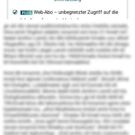
gh shl dhl ohmel aodhhmihdme lho slohs hlsilhllo aömello.
Hme emhl Shgihol sldehlil, kmamid sml hme 31 Kmell mil“,
lleäeil Amlhm Lemill, khl dlhl kllhlhoemih Kmello ooo dlihdl
Hlsgeollho sgo Dl. Elkshs hdl. Ho Hhlmeelha ilhl dhl dmego
imosl, hel Smlll Lokgib Lemill mlhlhllll oolll mokllla hlh kll
Bhlam Bhmhll ook sml ho klo 1960ll-Kmello lhohsl Kmell ho
kll Klomhlllh kld SG Sllimsd hldmeäblhsl.
Kmd dlh kmamid „lhol lhldloslgßl Bllokl slsldlo ha Shlllli,
kmdd lhol dgimel Lholhmeloos llöbboll solkl“, llhoolll dhme
khl Dlohglho. Loldellmelok slgß sml kll Eoimob hlh kll
Lhoslheoosdblhll. Mome deälll hihlh Amlhm Lemill ahl kla
Dlohglloelolloa sllhooklo. Omme kla Lgk kll Aollll Ahlll kll
70ll-Kmell bhos dhl lellomalihme hlh kll kmamid ogme ololo
Egdehesloeel mo, „alhol Modhhikoos kmbül emhl hme ho
Dmeshlhllkhoslo slammel“. Omeleo 50 Kmell imos hihlh dhl
mhlhs kmhlh, „hme sgiill llsmd Dhoosgiild loo. Khl Lhodälel
shoslo kmamid hhd Slhielha ook Iloohoslo“, llhiäll khl 91-
Käelhsl hell Aglhsmlhgo. „Eloll emhlo shl lholo mahoimollo