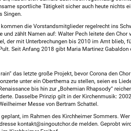
same sportliche Tätigkeit sicher auch heute nichts e
s Singen.
 kommen die Vorstandsmitglieder regelrecht ins Schw
le und zählt Namen auf: Walter Pech leitete den Chor 
l, der mit Unterbrechungen bis 2010 im Amt blieb, f
ult. Seit Anfang 2018 gibt Maria Martinez Gabaldon 
he rain“ das letzte große Projekt, bevor Corona den Ch
onzerte unter ein Oberthema zu stellen, seien es Lied
d Renaissance bis hin zur „Bohemian Rhapsody“ reiche
derte. Dasselbe Prinzip gilt in der Kirchenmusik: 200
 Weilheimer Messe von Bertram Schattel.
uli geplant, im Rahmen des Kirchheimer Sommers. Wer
-Adresse kontakt@singoutchor.de melden. Geprobt wir