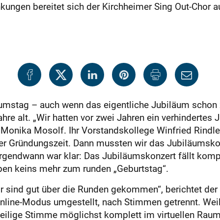
ngen bereitet sich der Kirchheimer Sing Out-Chor au
umstag – auch wenn das eigentliche Jubiläum schon z
hre alt. „Wir hatten vor zwei Jahren ein verhindertes 
 Monika Mosolf. Ihr Vorstandskollege Winfried Rindle 
rer Gründungszeit. Dann mussten wir das Jubiläumsko
rgendwann war klar: Das Jubiläumskonzert fällt kompl
ben keins mehr zum runden „Geburtstag“.
ir sind gut über die Runden gekommen“, berichtet der
nline-Modus umgestellt, nach Stimmen getrennt. Weil
eweilige Stimme möglichst komplett im virtuellen Ra