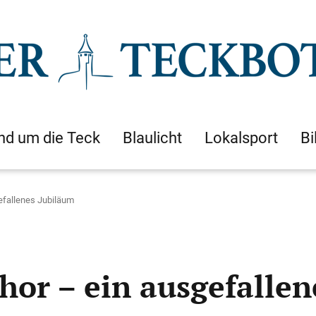
nd um die Teck
Blaulicht
Lokalsport
Bi
efallenes Jubiläum
hor – ein ausgefalle