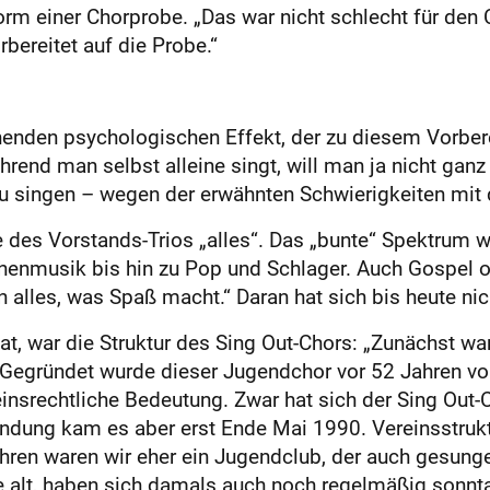
orm einer Chorprobe. „Das war nicht schlecht für den
rbereitet auf die Probe.“
henden psychologischen Effekt, der zu diesem Vorbere
rend man selbst alleine singt, will man ja nicht ganz
zu singen – wegen der erwähnten Schwierigkeiten mit 
es Vorstands-Trios „alles“. Das „bunte“ Spektrum wird
henmusik bis hin zu Pop und Schlager. Auch Gospel ode
 alles, was Spaß macht.“ Daran hat sich bis heute nich
at, war die Struktur des Sing Out-Chors: „Zunächst wa
e. Gegründet wurde dieser Jugendchor vor 52 Jahren vo
insrechtliche Bedeutung. Zwar hat sich der Sing Out-
ündung kam es aber erst Ende Mai 1990. Vereinsstrukt
hren waren wir eher ein Jugendclub, der auch gesunge
e alt, haben sich damals auch noch regelmäßig sonnt