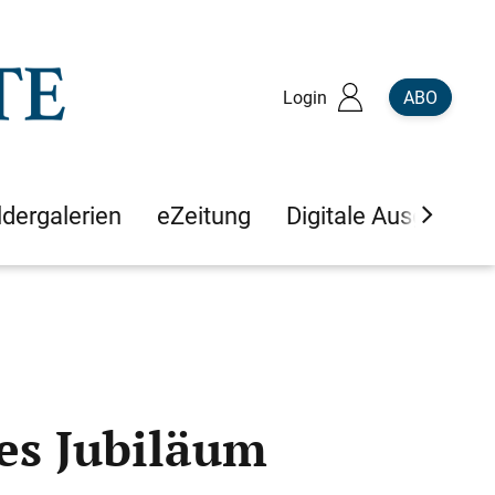
Login
ABO
ldergalerien
eZeitung
Digitale Ausgaben
nes Jubiläum