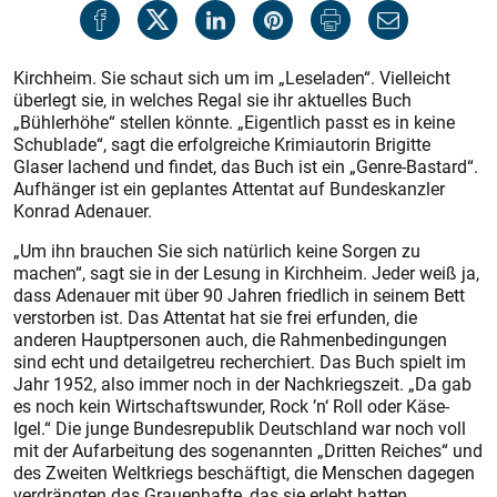
Kirchheim. Sie schaut sich um im „Leseladen“. Vielleicht
überlegt sie, in welches Regal sie ihr aktuelles Buch
„Bühlerhöhe“ stellen könnte. „Eigentlich passt es in keine
Schublade“, sagt die erfolgreiche Krimiautorin Brigitte
Glaser lachend und findet, das Buch ist ein „Genre-Bastard“.
Aufhänger ist ein geplantes Attentat auf Bundeskanzler
Konrad Adenauer.
„Um ihn brauchen Sie sich natürlich keine Sorgen zu
machen“, sagt sie in der Lesung in Kirchheim. Jeder weiß ja,
dass Adenauer mit über 90 Jahren friedlich in seinem Bett
verstorben ist. Das Attentat hat sie frei erfunden, die
anderen Hauptpersonen auch, die Rahmenbedingungen
sind echt und detailgetreu recherchiert. Das Buch spielt im
Jahr 1952, also immer noch in der Nachkriegszeit. „Da gab
es noch kein Wirtschaftswunder, Rock ’n‘ Roll oder Käse-
Igel.“ Die junge Bundesrepublik Deutschland war noch voll
mit der Aufarbeitung des sogenannten „Dritten Reiches“ und
des Zweiten Weltkriegs beschäftigt, die Menschen dagegen
verdrängten das Grauenhafte, das sie erlebt hatten.