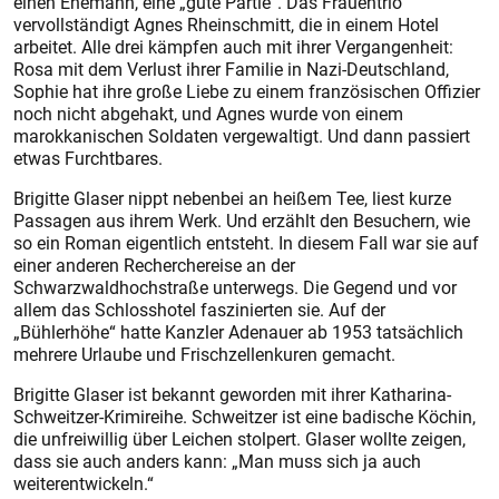
einen Ehemann, eine „gute Partie“. Das Frauentrio
vervollständigt Agnes Rheinschmitt, die in einem Hotel
arbeitet. Alle drei kämpfen auch mit ihrer Vergangenheit:
Rosa mit dem Verlust ihrer Familie in Nazi-Deutschland,
Sophie hat ihre große Liebe zu einem französischen Offizier
noch nicht abgehakt, und Agnes wurde von einem
marokkanischen Soldaten vergewaltigt. Und dann passiert
etwas Furchtbares.
Brigitte Glaser nippt nebenbei an heißem Tee, liest kurze
Passagen aus ihrem Werk. Und erzählt den Besuchern, wie
so ein Roman eigentlich entsteht. In diesem Fall war sie auf
einer anderen Recherchereise an der
Schwarzwaldhochstraße unterwegs. Die Gegend und vor
allem das Schlosshotel faszinierten sie. Auf der
„Bühlerhöhe“ hatte Kanzler Adenauer ab 1953 tatsächlich
mehrere Urlaube und Frischzellenkuren gemacht.
Brigitte Glaser ist bekannt geworden mit ihrer Katharina-
Schweitzer-Krimireihe. Schweitzer ist eine badische Köchin,
die unfreiwillig über Leichen stolpert. Glaser wollte zeigen,
dass sie auch anders kann: „Man muss sich ja auch
weiterentwickeln.“