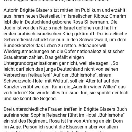
Autorin Brigitte Glaser sitzt mitten im Publikum und erzählt
aus ihrem neuen Bestseller. Im israelischen Kibbuz Omarim
lebt die in Deutschland geborene Rosa Silbermann. Die
Jüdin ist vor den Nazis nach Israel geflohen und hat im
ersten arabisch-israelischen Krieg gekämpft. Der israelische
Geheimdienst schickt sie nun in den Schwarzwald, um dem
Bundeskanzler das Leben zu retten. Adenauer will
Wiedergutmachungen an die Opfer nationalsozialistischer
Gräueltaten zahlen. Das gefällt einigen
Untergrundorganisationen gar nicht, weil sie sagen: „So
leicht darf sich das junge Deutschland nicht von seinen
Verbrechen freikaufen!“ Auf der „Bühlerhöhe“, einem
Schwarzwald-Hotel mit Weltruf, soll ein Attentat auf den
Kanzler verübt werden. Kann die „Agentin wider Willen“ das
verhindern? Sie würde alles für Israel tun, sie spricht deutsch
und sie kennt die Gegend.
Drei unterschiedliche Frauen treffen in Brigitte Glasers Buch
aufeinander. Sophie Reisacher führt im Hotel „Bühlerhöhe“
ein striktes Regiment. Rosa ist ihr von Anfang an ein Dorn
im Auge. Persönlich sucht die Elsässerin aber vor allem