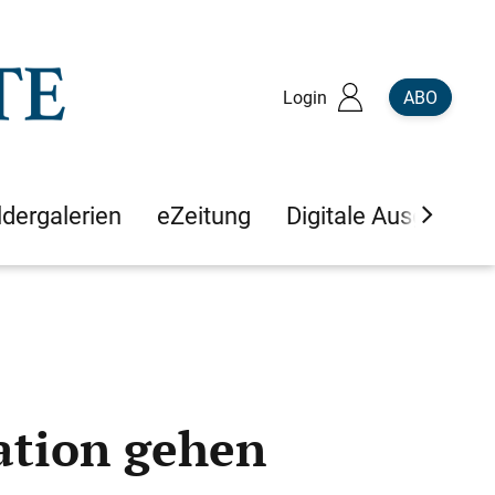
Login
ABO
ldergalerien
eZeitung
Digitale Ausgaben
ation gehen