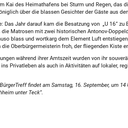
am Kai des Heimathafens bei Sturm und Regen, das 
niglich über die blassen Gesichter der Gäste aus de
e: Das Jahr darauf kam die Besatzung von „U 16“ zu 
en die Matrosen mit zwei historischen Antonov-Doppeld
uso blass und wortkarg dem Element Luft entstiegen,
 die Oberbürgermeisterin froh, der fliegenden Kiste 
ungen während ihrer Amtszeit wurden von ihr souverän
ns Privatleben als auch in Aktivitäten auf lokaler, re
ürgerTreff findet am Samstag, 16. September, um 14 U
hheim unter Teck“.