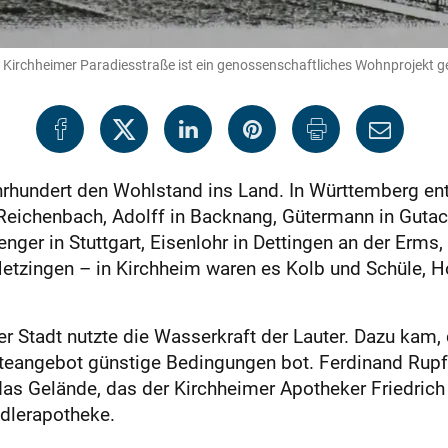
der Kirchheimer Paradiesstraße ist ein genossenschaftliches Wohnprojekt g
Jahrhundert den Wohlstand ins Land. In Württemberg 
Reichenbach, Adolff in Backnang, Gütermann in Gutac
enger in Stuttgart, Eisenlohr in Dettingen an der Erms,
etzingen – in Kirchheim waren es Kolb und Schüle, Ho
r Stadt nutzte die Wasserkraft der Lauter. Dazu kam, 
eangebot günstige Bedingungen bot. Ferdinand Rupfe
das Gelände, das der Kirchheimer Apotheker Friedrich
dlerapotheke.