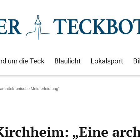
nd um die Teck
Blaulicht
Lokalsport
Bi
 architektonische Meisterleistung"
Kirchheim: „Eine arc