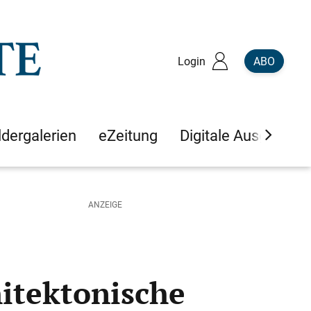
Login
ABO
ldergalerien
eZeitung
Digitale Ausgaben
hitektonische