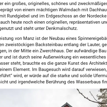
ller ein großes, originelles, schönes und zweckmäßi
d geprägt von einem mächtigen Walmdach mit Dachh
r mit Rundgiebel und im Erdgeschoss an der Nordecke
uch heute noch einen originellen, repräsentativen un
 genutzt und steht unter Denkmalschutz.
leistung von Manz ist der Neubau eines Spinnereigebä
nen zweistöckigen Backsteinbau entlang der Lauter, g
n, in der Mitte ein Zwerchhaus. Der aufwändige Bau 
der und ist durch seine Außenwirkung ein wesentliche
ser steht, brauchte es die ganze Kunst des Architekte
inem Element. Im Baugesuch wird darauf verwiesen, da
rt“ wird, er würde auf die starke und solide Uferma
icht und irgendwelche Berührung des Wasserbaus finde