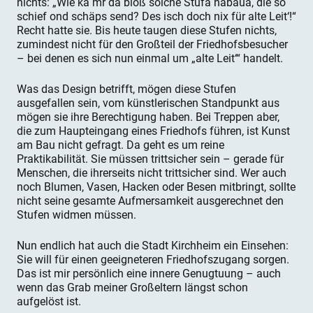
nichts: „Wie kå mr då bloß solche Stufa nåbaua, die so
schief ond schäps send? Des isch doch nix für alte Leit‘!“
Recht hatte sie. Bis heute taugen diese Stufen nichts,
zumindest nicht für den Großteil der Friedhofsbesucher
– bei denen es sich nun einmal um „alte Leit‘“ handelt.
Was das Design betrifft, mögen diese Stufen
ausgefallen sein, vom künstlerischen Standpunkt aus
mögen sie ihre Berechtigung haben. Bei Treppen aber,
die zum Haupteingang eines Friedhofs führen, ist Kunst
am Bau nicht gefragt. Da geht es um reine
Praktikabilität. Sie müssen trittsicher sein – gerade für
Menschen, die ihrerseits nicht trittsicher sind. Wer auch
noch Blumen, Vasen, Hacken oder Besen mitbringt, sollte
nicht seine gesamte Aufmersamkeit ausgerechnet den
Stufen widmen müssen.
Nun endlich hat auch die Stadt Kirchheim ein Einsehen:
Sie will für einen geeigneteren Friedhofszugang sorgen.
Das ist mir persönlich eine innere Genugtuung – auch
wenn das Grab meiner Großeltern längst schon
aufgelöst ist.