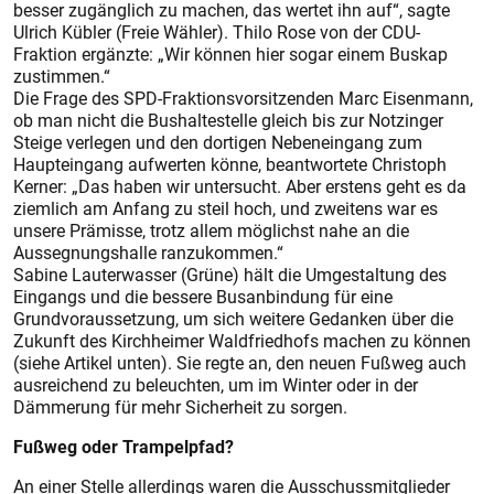
besser zugänglich zu machen, das wertet ihn auf“, sagte
Ulrich Kübler (Freie Wähler). Thilo Rose von der CDU-
Fraktion ergänzte: „Wir können hier sogar einem Buskap
zustimmen.“
Die Frage des SPD-Fraktionsvorsitzenden Marc Eisenmann,
ob man nicht die Bushaltestelle gleich bis zur Notzinger
Steige verlegen und den dortigen Nebeneingang zum
Haupteingang aufwerten könne, beantwortete Christoph
Kerner: „Das haben wir untersucht. Aber erstens geht es da
ziemlich am Anfang zu steil hoch, und zweitens war es
unsere Prämisse, trotz allem möglichst nahe an die
Aussegnungshalle ranzukommen.“
Sabine Lauterwasser (Grüne) hält die Umgestaltung des
Eingangs und die bessere Busanbindung für eine
Grundvoraussetzung, um sich weitere Gedanken über die
Zukunft des Kirchheimer Waldfriedhofs machen zu können
(siehe Artikel unten). Sie regte an, den neuen Fußweg auch
ausreichend zu beleuchten, um im Winter oder in der
Dämmerung für mehr Sicherheit zu sorgen.
Fußweg oder Trampelpfad?
An einer Stelle allerdings waren die Ausschussmitglieder