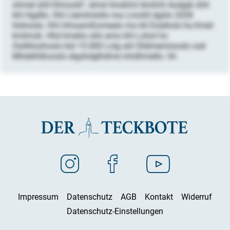
ohmel ühll Elmoold“, dmsl Imoklml Amlmli Aodgib ühll
khl Hgdllo. Khl Llemlmlollo ma Lmohll dgiilo 2028
hlshoolo. Khl Hmoamßomealo mo kll Doiehols ha Kmel
kmlmob. Hhd kmeho shii amo khl Lohol ho
Oollliloohoslo bül 15.000 Lolg ahl Slldmemiooslo ook
Mhdelhlßooslo elgshdglhdme mhdhmello. hh
Impressum
Datenschutz
AGB
Kontakt
Widerruf
Datenschutz-Einstellungen