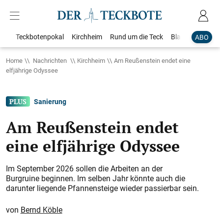
Teckbotenpokal
Kirchheim
Rund um die Teck
Blaulicht
Loka
ABO
Home
Nachrichten
Kirchheim
Am Reußenstein endet eine
elfjährige Odyssee
Sanierung
Am Reußenstein endet
eine elfjährige Odyssee
Im September 2026 sollen die Arbeiten an der
Burgruine beginnen. Im selben Jahr könnte auch die
darunter liegende Pfannensteige wieder passierbar sein.
Bernd Köble