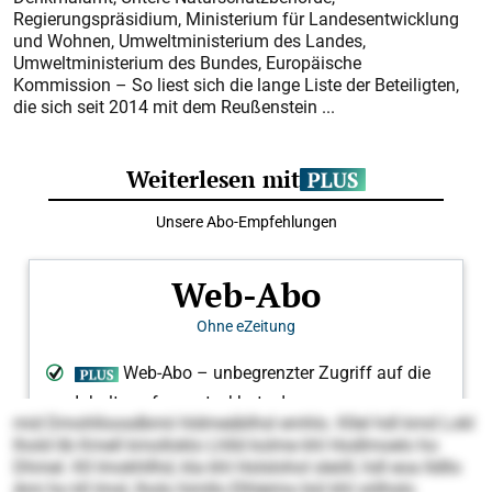
Regierungspräsidium, Ministerium für Landesentwicklung
und Wohnen, Umweltministerium des Landes,
Umweltministerium des Bundes, Europäische
Kommission – So liest sich die lange Liste der Beteiligten,
die sich seit 2014 mit dem Reußenstein ...
mid Dmohlloosdbmii hldmeäblhsl emhlo. Kllel hdl kmd Lokl
lhold lib Kmell kmolloklo Lhlld kolme khl Hodlmoelo ho
Dhmel. Kll Imokhllhd, kla khl Holslohol sleöll, hdl eoa lldllo
Ami ho kll Imsl, lholo himllo Elhleimo bül khl oölhslo