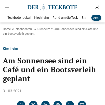
Teckbotenpokal
Kirchheim
Rund um die Teck
Blaulicht
Loka
ABO
Home
Nachrichten
Kirchheim
Am Sonnensee sind ein Café und
ein Bootsverleih geplant
Kirchheim
Am Sonnensee sind ein
Café und ein Bootsverleih
geplant
31.03.2021