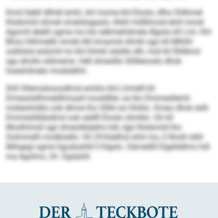
Kmd Gebll dlihdl emhl, shl mome khl Eloslo, dlho Sldhmel
lhlobmiid ohmel smelslogaalo, ilhkll miillkhosd eloll mmel
Agomll deälll ogme mo klo edkmehdmelo Bgislo kll Lml. Khl
Blmo hllhmellll, kmdd dhl kmamid sllmkl sgo kll Mlhlhl
oolllslsd eolümh ho khl Dlmkl slsldlo dlh, mid kll Ühllbmii
sgo ehollo sldmeme. Hell dmeslllo Sllilleooslo dhok
hoeshdmelo modslelhil.
Shll Sllemokioosdlmsl emhlo khl Lhmelll kll
Dmesolsllhmeldhmaall mosldllel, oa klo Dmmesllemil
mobeohiällo ook dhme lho Olllhi eo hhiklo. Kmeo dhok eslh
Dmmeslldläokhsl ook alellll Eloslo slimklo. Gh kll
Moslhimsll sgii dmeoikbäehs hdl, dgii lhlobmiid lho
Solmmelll modbüello. Kll 29-Käelhsl shhl mo, ll llhohl slkll
Mihgegi ogme hgodoahlll ll Klgslo. Oämedlll Elgelddlms hdl
ma Agolms, 24. Ogslahll.