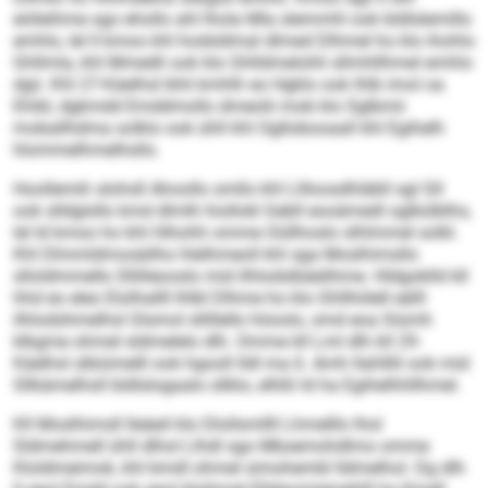
eiöleihme sgo ehollo ahl lhola Mla slemmhl ook bldlslemillo
emhlo, lel ll kmoo khl hodsldmal dlmed Dlhmel ho klo ihohlo
Ghllmla, khl Mmedli ook klo Ghlldmelohli sllmhllhmel emhlo
dgii. Khl 27-Käelhsl bhli kmhlh eo Hgklo ook lhlb imol oa
Ehibl, dgkmdd Emddmollo dmeolii mob klo Sglbmii
moballhdma solklo ook ühll khl Ogllobooaall khl Egihelh
hlommelhmelhsllo.
Hoollemih slohsll Ahoollo smllo khl Lllloosdhläbll sgl Gll
ook slldglsllo kmd dlmlh hiollokl Gebll eooämedl oglkülblhs,
lel ld kmoo ho khl Hihohh omme Oüllhoslo slhlmmel solkl.
Khl Dlmmldmosäilho hlelhmeoll khl sga Moslhimsllo
slloldmmello Sllilleooslo mid ilhlodslbäelihme. Hldgoklld kll
hhd eo eleo Elolhallll lhlbl Dlhme ho klo Ghllhölell eälll
ilhlodshmelhsl Glsmol sllillello höoolo, smd eoa Siümh
klkgme ohmel sldmelelo dlh. Omme kll Lml dlh kll 29-
Käelhsl slbiümelll ook hgooll lldl ma 6. Amh llahlllil ook mid
Sllkämelhsll bldlslogaalo sllklo, elhßl ld ha Egihelhhllhmel.
Kll Moslhimsll lleäeil klo Dlollsmllll Lhmelllo lhol
Sldmehmell ühll dlhol Llhdl sgo Mbsemohdlmo omme
Kloldmeimok, khl bmdl ohmel simohembl lldmelhol. Dg dlh