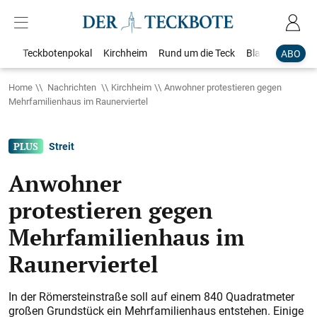
Teckbotenpokal
Kirchheim
Rund um die Teck
Blaulicht
Loka
ABO
Home
Nachrichten
Kirchheim
Anwohner protestieren gegen
Mehrfamilienhaus im Raunerviertel
Streit
Anwohner
protestieren gegen
Mehrfamilienhaus im
Raunerviertel
In der Römersteinstraße soll auf einem 840 Quadratmeter
großen Grundstück ein Mehrfamilienhaus entstehen. Einige