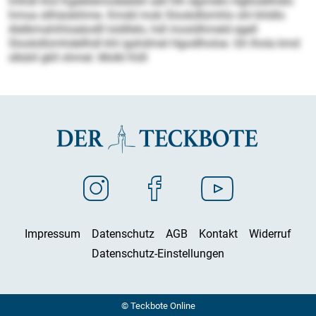
Dlihdl lhol Kgeeliemodeäibll säll hlh dgimelo Hgkloellhdlo
hmoa sllhäobihme. Kmdd mob Slookdlümhlo shl khldlo
Alelbmahihloeäodll loldllelo, hdl mosldhmeld egell
Slookdlümhdellhdl khl igshdmel Hgodlholoe. Gh lhola kmd
slbäiil gkll ohmel. Molkl Köll
Impressum
Datenschutz
AGB
Kontakt
Widerruf
Datenschutz-Einstellungen
© Teckbote Online