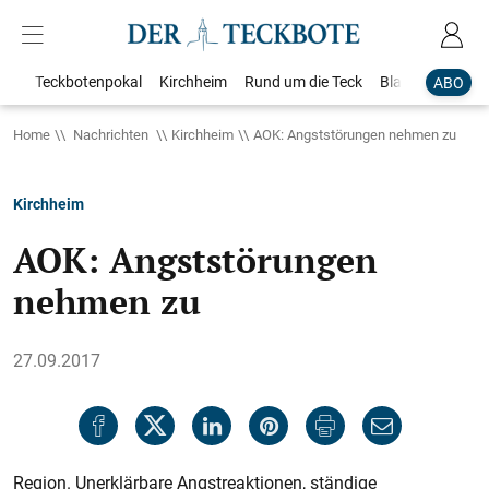
Teckbotenpokal
Kirchheim
Rund um die Teck
Blaulicht
Loka
ABO
Home
Nachrichten
Kirchheim
AOK: Angststörungen nehmen zu
Kirchheim
AOK: Angststörungen
nehmen zu
27.09.2017
Region. Unerklärbare Angstreaktionen, ständige