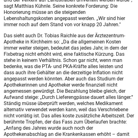
sagt Matthias Kühnle. Seine konkrete Forderung: Die
Honorierung müsse an die steigenden
Lebenshaltungskosten angepasst werden. „Wir sind hier
immer noch auf dem Stand von vor knapp 20 Jahren."
Das sieht auch Dr. Tobias Raichle aus der Ärztezentrum-
Apotheke in Kirchheim so: „Da die allgemeinen Kosten
immer weiter steigen, bedeutet das jedes Jahr, in dem der
Fixbetrag nicht erhöht wird, eine faktische Kürzung. Das
stehe in keinem Verhältnis. Schon gar nicht, wenn man
bedenke, was die PTA- und PKA-Kräfte alles leisten und
dass auch ihre Gehälter an die derzeitige Inflation nicht
angepasst werden könnten. Aber auch das Studium der
Apothekerinnen und Apotheker werde finanziell nicht
angemessen gewürdigt. Die Bezahlung bleibe gleich, der
Aufwand steige: „Durch Lieferengpässe dauert alles länger.“
Ständig müsse überprüft werden, welches Medikament
alternativ verwendet werden kann, weil das Verschriebene
nicht vorrätig ist. Das alles koste zusätzliche Arbeitszeit. Der
berühmte Tropfen, der das Fass zum Überlaufen brachte:
„Anfang des Jahres wurde auch noch der
Apothekenabschlag an die Krankenkassen erhöht – damit