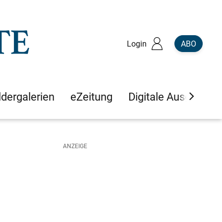
Login
ABO
ldergalerien
eZeitung
Digitale Ausgaben