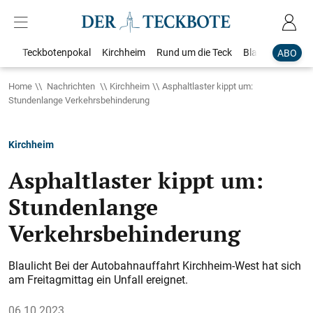
Teckbotenpokal
Kirchheim
Rund um die Teck
Blaulicht
Loka
ABO
Home
Nachrichten
Kirchheim
Asphaltlaster kippt um:
Stundenlange Verkehrsbehinderung
Kirchheim
Asphaltlaster kippt um:
Stundenlange
Verkehrsbehinderung
Blaulicht Bei der Autobahnauffahrt Kirchheim-West hat sich
am Freitagmittag ein Unfall ereignet.
06.10.2023