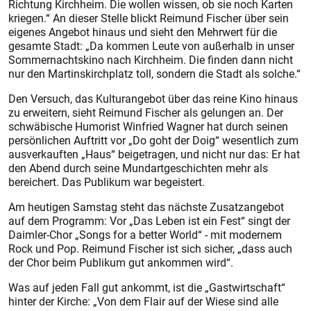
Richtung Kirchheim. Die wollen wissen, ob sie noch Karten
kriegen.“ An dieser Stelle blickt Reimund Fischer über sein
eigenes Angebot hinaus und sieht den Mehrwert für die
gesamte Stadt: „Da kommen Leute von außerhalb in unser
Sommernachtskino nach Kirchheim. Die finden dann nicht
nur den Martinskirchplatz toll, sondern die Stadt als solche.“
Den Versuch, das Kulturangebot über das reine Kino hinaus
zu erweitern, sieht Reimund Fischer als gelungen an. Der
schwäbische Humorist Winfried Wagner hat durch seinen
persönlichen Auftritt vor „Do goht der Doig“ wesentlich zum
ausverkauften „Haus“ beigetragen, und nicht nur das: Er hat
den Abend durch seine Mundartgeschichten mehr als
bereichert. Das Publikum war begeistert.
Am heutigen Samstag steht das nächste Zusatzangebot
auf dem Programm: Vor „Das Leben ist ein Fest“ singt der
Daimler-Chor „Songs for a better World“ - mit modernem
Rock und Pop. Reimund Fischer ist sich sicher, „dass auch
der Chor beim Publikum gut ankommen wird“.
Was auf jeden Fall gut ankommt, ist die „Gastwirtschaft“
hinter der Kirche: „Von dem Flair auf der Wiese sind alle