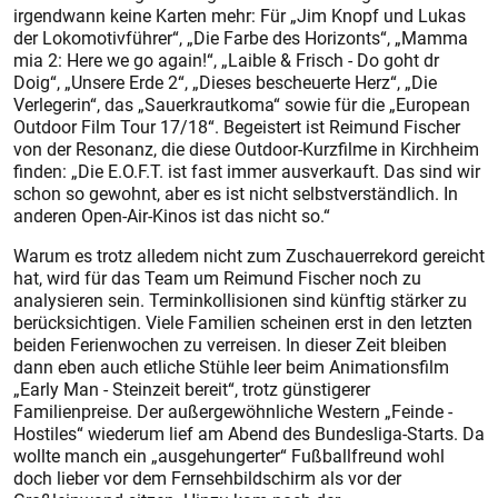
irgendwann keine Karten mehr: Für „Jim Knopf und Lukas
der Lokomotivführer“, „Die Farbe des Horizonts“, „Mamma
mia 2: Here we go again!“, „Laible & Frisch - Do goht dr
Doig“, „Unsere Erde 2“, „Dieses bescheuerte Herz“, „Die
Verlegerin“, das „Sauerkrautkoma“ sowie für die „European
Outdoor Film Tour 17/18“. Begeistert ist Reimund Fischer
von der Resonanz, die diese Outdoor-Kurzfilme in Kirchheim
finden: „Die E.O.F.T. ist fast immer ausverkauft. Das sind wir
schon so gewohnt, aber es ist nicht selbstverständlich. In
anderen Open-Air-Kinos ist das nicht so.“
Warum es trotz alledem nicht zum Zuschauerrekord gereicht
hat, wird für das Team um Reimund Fischer noch zu
analysieren sein. Terminkollisionen sind künftig stärker zu
berücksichtigen. Viele Familien scheinen erst in den letzten
beiden Ferienwochen zu verreisen. In dieser Zeit bleiben
dann eben auch etliche Stühle leer beim Animationsfilm
„Early Man - Steinzeit bereit“, trotz günstigerer
Familienpreise. Der außergewöhnliche Western „Feinde -
Hostiles“ wiederum lief am Abend des Bundesliga-Starts. Da
wollte manch ein „ausgehungerter“ Fußballfreund wohl
doch lieber vor dem Fernsehbildschirm als vor der