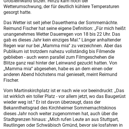
Großleinwand sitzen. Hinzu kam noch der
Wetterumschwung, der für deutlich kühlere Temperaturen
gesorgt hatte.
Das Wetter ist seit jeher Dauerthema der Sommernächte.
Reimund Fischer hat seine eigene Definition: „Für mich heißt
unangenehmes Wetter Dauerregen von 18 bis 22 Uhr. Das
gab es dieses Jahr kein einziges Mal.“ Länger anhaltender
Regen war nur bei „Mamma mia“ zu verzeichnen. Aber das
Publikum ist trotzdem nahezu vollständig bis Filmende
geblieben - auch wenn parallel zum Filmgeschehen die
Blitze ganz real hinter der Leinwand gezuckt hatten. Von
„Mamma mia“ abgesehen, habe es an dem einen oder
anderen Abend höchstens mal genieselt, meint Reimund
Fischer.
Vom Martinskirchplatz ist er nach wie vor beeindruckt: „Das
ist wirklich ein toller Platz - vor allem jetzt, wo das Baugerüst
wieder weg ist.“ Er ist davon überzeugt, dass der
Bekanntheitsgrad des Kirchheimer Sommernachtskinos
dieses Jahr noch weiter zugenommen hat, auch über die
Stadtgrenzen hinaus: „Mich rufen Leute an aus Stuttgart,
Reutlingen oder Schwäbisch Gmünd, bevor sie losfahren in