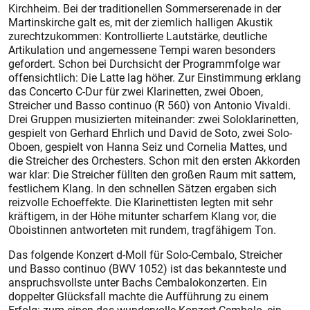
Kirchheim. Bei der traditionellen Sommerserenade in der
Martinskirche galt es, mit der ziemlich halligen Akustik
zurechtzukommen: Kontrollierte Lautstärke, deutliche
Artikulation und angemessene Tempi waren besonders
gefordert. Schon bei Durchsicht der Programmfolge war
offensichtlich: Die Latte lag höher. Zur Einstimmung erklang
das Concerto C-Dur für zwei Klarinetten, zwei Oboen,
Streicher und Basso continuo (R 560) von Antonio Vivaldi.
Drei Gruppen musizierten miteinander: zwei Soloklarinetten,
gespielt von Gerhard Ehrlich und David de Soto, zwei Solo-
Oboen, gespielt von Hanna Seiz und Cornelia Mattes, und
die Streicher des Orchesters. Schon mit den ersten Akkorden
war klar: Die Streicher füllten den großen Raum mit sattem,
festlichem Klang. In den schnellen Sätzen ergaben sich
reizvolle Echoeffekte. Die Klarinettisten legten mit sehr
kräftigem, in der Höhe mitunter scharfem Klang vor, die
Oboistinnen antworteten mit rundem, tragfähigem Ton.
Das folgende Konzert d-Moll für Solo-Cembalo, Streicher
und Basso continuo (BWV 1052) ist das bekannteste und
anspruchsvollste unter Bachs Cembalokonzerten. Ein
doppelter Glücksfall machte die Aufführung zu einem