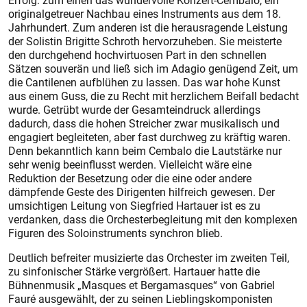
Erfolg: zum einen das wundervolle Konzert-Cembalo, ein
originalgetreuer Nachbau eines Instruments aus dem 18.
Jahrhundert. Zum anderen ist die herausragende Leistung
der Solistin Brigitte Schroth hervorzuheben. Sie meisterte
den durchgehend hochvirtuosen Part in den schnellen
Sätzen souverän und ließ sich im Adagio genügend Zeit, um
die Cantilenen aufblühen zu lassen. Das war hohe Kunst
aus einem Guss, die zu Recht mit herzlichem Beifall bedacht
wurde. Getrübt wurde der Gesamteindruck allerdings
dadurch, dass die hohen Streicher zwar musikalisch und
engagiert begleiteten, aber fast durchweg zu kräftig waren.
Denn bekanntlich kann beim Cembalo die Lautstärke nur
sehr wenig beeinflusst werden. Vielleicht wäre eine
Reduktion der Besetzung oder die eine oder andere
dämpfende Geste des Dirigenten hilfreich gewesen. Der
umsichtigen Leitung von Siegfried Hartauer ist es zu
verdanken, dass die Orchesterbegleitung mit den komplexen
Figuren des Soloinstruments synchron blieb.
Deutlich befreiter musizierte das Orchester im zweiten Teil,
zu sinfonischer Stärke vergrößert. Hartauer hatte die
Bühnenmusik „Masques et Bergamasques“ von Gabriel
Fauré ausgewählt, der zu seinen Lieblingskomponisten