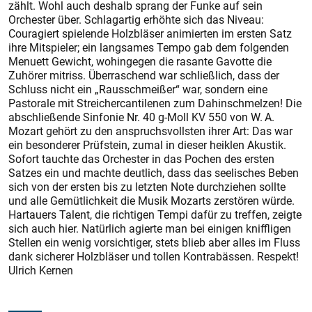
zählt. Wohl auch deshalb sprang der Funke auf sein
Orchester über. Schlagartig erhöhte sich das Niveau:
Couragiert spielende Holzbläser animierten im ersten Satz
ihre Mitspieler; ein langsames Tempo gab dem folgenden
Menuett Gewicht, wohingegen die rasante Gavotte die
Zuhörer mitriss. Überraschend war schließlich, dass der
Schluss nicht ein „Rausschmeißer“ war, sondern eine
Pastorale mit Streichercantilenen zum Dahinschmelzen! Die
abschließende Sinfonie Nr. 40 g-Moll KV 550 von W. A.
Mozart gehört zu den anspruchsvollsten ihrer Art: Das war
ein besonderer Prüfstein, zumal in dieser heiklen Akustik.
Sofort tauchte das Orchester in das Pochen des ersten
Satzes ein und machte deutlich, dass das seelisches Beben
sich von der ersten bis zu letzten Note durchziehen sollte
und alle Gemütlichkeit die Musik Mozarts zerstören würde.
Hartauers Talent, die richtigen Tempi dafür zu treffen, zeigte
sich auch hier. Natürlich agierte man bei einigen kniffligen
Stellen ein wenig vorsichtiger, stets blieb aber alles im Fluss
dank sicherer Holzbläser und tollen Kontrabässen. Respekt!
Ulrich Kernen