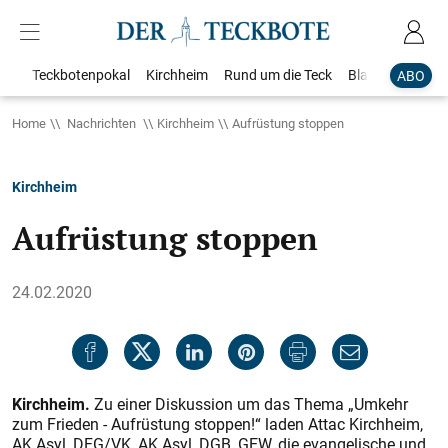
Teckbotenpokal
Kirchheim
Rund um die Teck
Blaulicht
Loka
ABO
Home
Nachrichten
Kirchheim
Aufrüstung stoppen
Kirchheim
Aufrüstung stoppen
24.02.2020
Kirchheim.
Zu einer Diskussion um das Thema „Umkehr
zum Frieden - Aufrüstung stoppen!“ laden Attac Kirchheim,
AK Asyl, DFG/VK, AK Asyl, DGB, GEW, die evangelische und