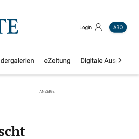
Login
ABO
ldergalerien
eZeitung
Digitale Ausgaben
scht