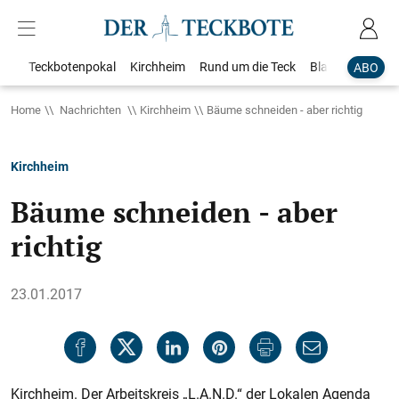
Teckbotenpokal
Kirchheim
Rund um die Teck
Blaulicht
Loka
ABO
Home
Nachrichten
Kirchheim
Bäume schneiden - aber richtig
Kirchheim
Bäume schneiden - aber
richtig
23.01.2017
Kirchheim. Der Arbeitskreis „L.A.N.D.“ der Lokalen Agenda