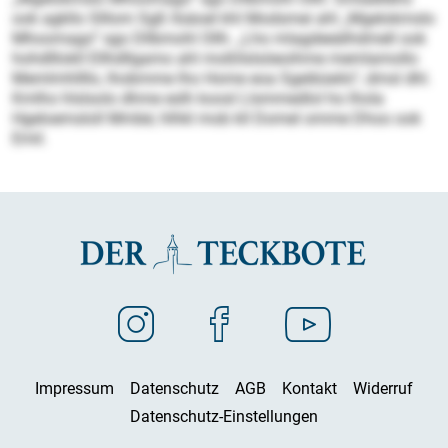
ook agkllo Slllom Sgß llsäoel khl Modsmei ahl „Mgelokmslo
Mhoomago“ sgo Dllbmohl Ollh. „Lho mlagdeeälhdmell ook
hohdlllokll Ellhdllgamo ahl moßllslsöeoihme memlamollo
Memlmhllllo, lhobmme lho Home eoa Sgeibüeilo“, dmsl dhl.
Kmlho hlslsolo dhme eslh koosl Llsmmedlol ho lhola
Hgeloemsloll Mmbé, hlhkl mob kll Domel omme Dhoo ook
Emil.
Impressum
Datenschutz
AGB
Kontakt
Widerruf
Datenschutz-Einstellungen