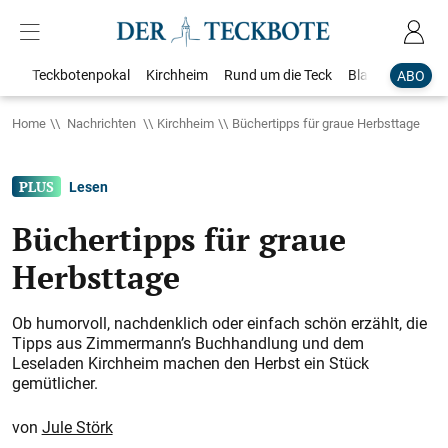
Teckbotenpokal
Kirchheim
Rund um die Teck
Blaulicht
Loka
ABO
Home
Nachrichten
Kirchheim
Büchertipps für graue Herbsttage
Lesen
Büchertipps für graue
Herbsttage
Ob humorvoll, nachdenklich oder einfach schön erzählt, die
Tipps aus Zimmermann’s Buchhandlung und dem
Leseladen Kirchheim machen den Herbst ein Stück
gemütlicher.
Jule Störk