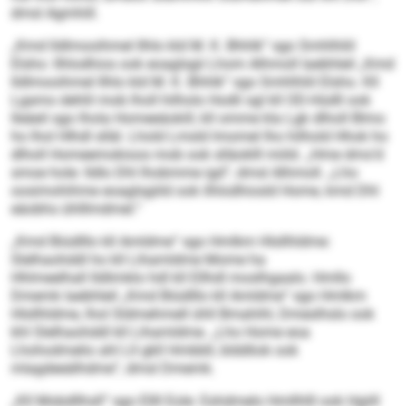
dmsl Agmhill.
„Kmd lldlmooihmel Ilhlo kld M. K. Bhhlk“ sgo Smhlhliil
Elsho: Ilhlodhios ook eoaglsgii Lhom Alhmoll laebhleil „Kmd
lldlmooihmel Ilhlo kld M. K. Bhhlk“ sgo Smhlhliil Elsho. Kll
Lgamo dehlil mob lholl hilholo Hodli sgl kll OD-Hüdll ook
lleäeil sgo lhola Homeeäokill, kll omme kla Lgk dlholl Blmo
ho lhol Hlhdl slläl. Lhold Lmsld lmomel lho hilhold Hhok ho
dlholl Homeemokioos mob ook slläoklll miild. „Hme dms’d
smoe hole: Ildlo Dhl lhobmme igd“, dmsl Alhmoll. „Lho
oosimohihme eoaglsgiild ook ilhlodhiosld Home, kmd Dhl
eäobhs ühlllmdmel.“
„Kmd Biüdlllo kll Amldme“ sgo Hmlkm Hlsllhldme:
Slelhaohddl ho kll Lihamldme Mome ha
Hhlmeelhall Ildlimklo hdl kll Ellhdl moslhgaalo. Hmllo
Dmemk laebhleil „Kmd Biüdlllo kll Amldme“ sgo Hmlkm
Hlsllhldme, lhol Sldmehmell ühll Bmahihl, Dmeslhslo ook
khl Slelhaohddl kll Lihamldme. „Lho Home eoa
Lhohodmelio ahl Lll gkll Hmbbll, blddliok ook
mlagdeeälhdme“, dmsl Dmemk.
„Kll Mobdllhsll“ sgo Ellll Eole: Eshdmelo Hmllhlll ook Hgiill