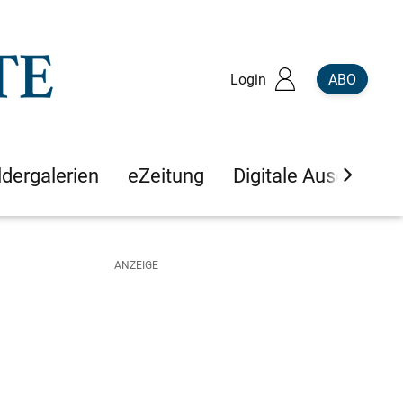
Login
ABO
ldergalerien
eZeitung
Digitale Ausgaben