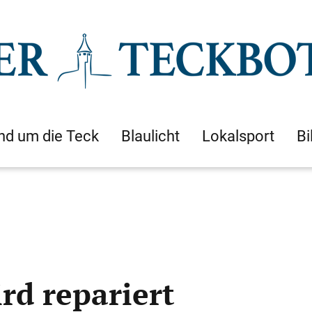
nd um die Teck
Blaulicht
Lokalsport
Bi
rd repariert