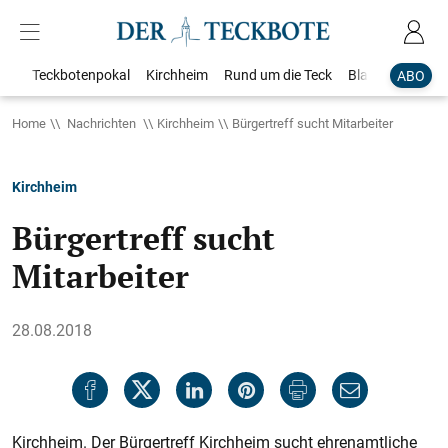
Teckbotenpokal
Kirchheim
Rund um die Teck
Blaulicht
Loka
ABO
Home
Nachrichten
Kirchheim
Bürgertreff sucht Mitarbeiter
Kirchheim
Bürgertreff sucht
Mitarbeiter
28.08.2018
Kirchheim. Der Bürgertreff Kirchheim sucht ehrenamtliche