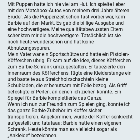
Mit Puppen hatte ich nie viel am Hut. Ich spielte lieber
mit den Matchbox-Autos von meinem drei Jahre älteren
Bruder. Als die Puppenzeit schon fast vorbei war, kam
Barbie auf den Markt. Es gab die billige Ausgabe und
eine hochwertigere. Meine qualitätsbewussten Eltern
schenkten mir die hochwertigere. Tatsächlich ist sie
noch heute wunderschön und hat keine
Abnutzungsspuren.
Mein Vater war ein Sportschütze und hatte ein Pistolen-
Köfferchen übrig. Er kam auf die Idee, dieses Köfferchen
zum Barbie-Schrank umzugestalten. Er tapezierte den
Innenraum des Köfferchens, fügte eine Kleiderstange ein
und bastelte aus Streichholzschachteln kleine
Schubladen, die er behutsam mit Folie bezog. Als Griff
befestigte er Perlen, an denen ich ziehen konnte. Ein
Spiegel für Barbie komplettierte das Ganze.
Wenn ich nun zur Freundin zum Spielen ging, konnte ich
das ganze Barbie-Zubehör im Koffer sicher
transportieren. Angekommen, wurde der Koffer senkrecht
aufgestellt und tatataaa: Barbie hatte einen eigenen
Schrank. Heute könnte man es vielleicht sogar als
„Ankleide“ bezeichnen.