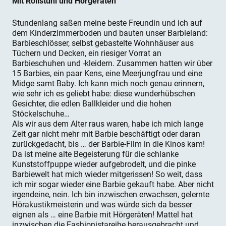
Mit Rollstuhl und Hörgeräten
Stundenlang saßen meine beste Freundin und ich auf
dem Kinderzimmerboden und bauten unser Barbieland:
Barbieschlösser, selbst gebastelte Wohnhäuser aus
Tüchern und Decken, ein riesiger Vorrat an
Barbieschuhen und -kleidern. Zusammen hatten wir über
15 Barbies, ein paar Kens, eine Meerjungfrau und eine
Midge samt Baby. Ich kann mich noch genau erinnern,
wie sehr ich es geliebt habe: diese wunderhübschen
Gesichter, die edlen Ballkleider und die hohen
Stöckelschuhe…
Als wir aus dem Alter raus waren, habe ich mich lange
Zeit gar nicht mehr mit Barbie beschäftigt oder daran
zurückgedacht, bis … der Barbie-Film in die Kinos kam!
Da ist meine alte Begeisterung für die schlanke
Kunststoffpuppe wieder aufgebrodelt, und die pinke
Barbiewelt hat mich wieder mitgerissen! So weit, dass
ich mir sogar wieder eine Barbie gekauft habe. Aber nicht
irgendeine, nein. Ich bin inzwischen erwachsen, gelernte
Hörakustikmeisterin und was würde sich da besser
eignen als … eine Barbie mit Hörgeräten! Mattel hat
inzwischen die Fashionistareihe herausgebracht und