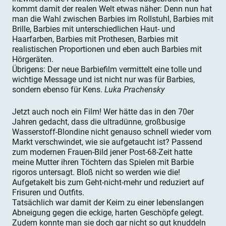
kommt damit der realen Welt etwas näher: Denn nun hat
man die Wahl zwischen Barbies im Rollstuhl, Barbies mit
Brille, Barbies mit unterschiedlichen Haut- und
Haarfarben, Barbies mit Prothesen, Barbies mit
realistischen Proportionen und eben auch Barbies mit
Hörgeräten.
Übrigens: Der neue Barbiefilm vermittelt eine tolle und
wichtige Message und ist nicht nur was für Barbies,
sondern ebenso für Kens.
Luka Prachensky
Jetzt auch noch ein Film! Wer hätte das in den 70er
Jahren gedacht, dass die ultradünne, großbusige
Wasserstoff-Blondine nicht genauso schnell wieder vom
Markt verschwindet, wie sie aufgetaucht ist? Passend
zum modernen Frauen-Bild jener Post-68-Zeit hatte
meine Mutter ihren Töchtern das Spielen mit Barbie
rigoros untersagt. Bloß nicht so werden wie die!
Aufgetakelt bis zum Geht-nicht-mehr und reduziert auf
Frisuren und Outfits.
Tatsächlich war damit der Keim zu einer lebenslangen
Abneigung gegen die eckige, harten Geschöpfe gelegt.
Zudem konnte man sie doch gar nicht so gut knuddeln