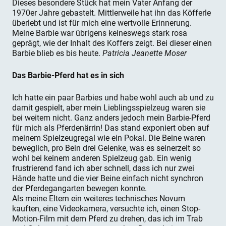
Dieses besondere Stück hat mein Vater Anfang der
1970er Jahre gebastelt. Mittlerweile hat ihn das Köfferle
überlebt und ist für mich eine wertvolle Erinnerung.
Meine Barbie war übrigens keineswegs stark rosa
geprägt, wie der Inhalt des Koffers zeigt. Bei dieser einen
Barbie blieb es bis heute.
Patricia Jeanette Moser
Das Barbie-Pferd hat es in sich
Ich hatte ein paar Barbies und habe wohl auch ab und zu
damit gespielt, aber mein Lieblingsspielzeug waren sie
bei weitem nicht. Ganz anders jedoch mein Barbie-Pferd
für mich als Pferdenärrin! Das stand exponiert oben auf
meinem Spielzeugregal wie ein Pokal. Die Beine waren
beweglich, pro Bein drei Gelenke, was es seinerzeit so
wohl bei keinem anderen Spielzeug gab. Ein wenig
frustrierend fand ich aber schnell, dass ich nur zwei
Hände hatte und die vier Beine einfach nicht synchron
der Pferdegangarten bewegen konnte.
Als meine Eltern ein weiteres technisches Novum
kauften, eine Videokamera, versuchte ich, einen Stop-
Motion-Film mit dem Pferd zu drehen, das ich im Trab