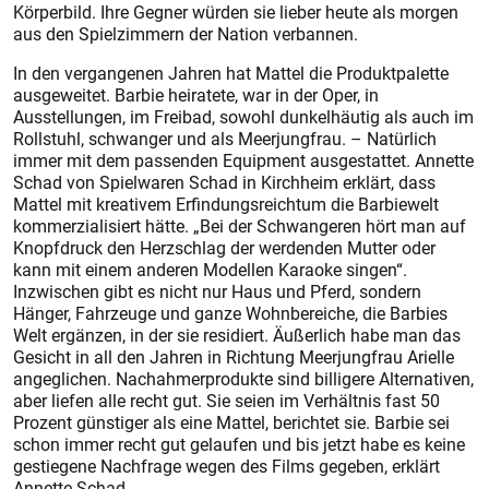
Körperbild. Ihre Gegner würden sie lieber heute als morgen
aus den Spielzimmern der Nation verbannen.
In den vergangenen Jahren hat Mattel die Produktpalette
ausgeweitet. Barbie heiratete, war in der Oper, in
Ausstellungen, im Freibad, sowohl dunkelhäutig als auch im
Rollstuhl, schwanger und als Meerjungfrau. – Natürlich
immer mit dem passenden Equipment ausgestattet. Annette
Schad von Spielwaren Schad in Kirchheim erklärt, dass
Mattel mit kreativem Erfindungsreichtum die Barbiewelt
kommerzialisiert hätte. „Bei der Schwangeren hört man auf
Knopfdruck den Herzschlag der werdenden Mutter oder
kann mit einem anderen Modellen Karaoke singen“.
Inzwischen gibt es nicht nur Haus und Pferd, sondern
Hänger, Fahrzeuge und ganze Wohnbereiche, die Barbies
Welt ergänzen, in der sie residiert. Äußerlich habe man das
Gesicht in all den Jahren in Richtung Meerjungfrau Arielle
angeglichen. Nachahmerprodukte sind billigere Alternativen,
aber liefen alle recht gut. Sie seien im Verhältnis fast 50
Prozent günstiger als eine Mattel, berichtet sie. Barbie sei
schon immer recht gut gelaufen und bis jetzt habe es keine
gestiegene Nachfrage wegen des Films gegeben, erklärt
Annette Schad.