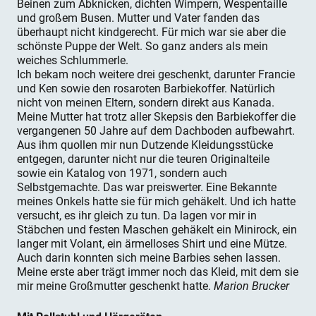
Beinen zum Abknicken, dichten Wimpern, Wespentaille
und großem Busen. Mutter und Vater fanden das
überhaupt nicht kindgerecht. Für mich war sie aber die
schönste Puppe der Welt. So ganz anders als mein
weiches Schlummerle.
Ich bekam noch weitere drei geschenkt, darunter Francie
und Ken sowie den rosaroten Barbiekoffer. Natürlich
nicht von meinen Eltern, sondern direkt aus Kanada.
Meine Mutter hat trotz aller Skepsis den Barbiekoffer die
vergangenen 50 Jahre auf dem Dachboden aufbewahrt.
Aus ihm quollen mir nun Dutzende Kleidungsstücke
entgegen, darunter nicht nur die teuren Originalteile
sowie ein Katalog von 1971, sondern auch
Selbstgemachte. Das war preiswerter. Eine Bekannte
meines Onkels hatte sie für mich gehäkelt. Und ich hatte
versucht, es ihr gleich zu tun. Da lagen vor mir in
Stäbchen und festen Maschen gehäkelt ein Minirock, ein
langer mit Volant, ein ärmelloses Shirt und eine Mütze.
Auch darin konnten sich meine Barbies sehen lassen.
Meine erste aber trägt immer noch das Kleid, mit dem sie
mir meine Großmutter geschenkt hatte.
Marion Brucker