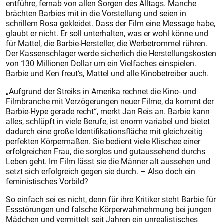
entführe, fernab von allen Sorgen des Alltags. Manche
brächten Barbies mit in die Vorstellung und seien in
schrillem Rosa gekleidet. Dass der Film eine Message habe,
glaubt er nicht. Er soll unterhalten, was er wohl könne und
für Mattel, die Barbie-Hersteller, die Werbetrommel rühren.
Der Kassenschlager werde sicherlich die Herstellungskosten
von 130 Millionen Dollar um ein Vielfaches einspielen.
Barbie und Ken freut‘s, Mattel und alle Kinobetreiber auch.
„Aufgrund der Streiks in Amerika rechnet die Kino- und
Filmbranche mit Verzögerungen neuer Filme, da kommt der
Barbie-Hype gerade recht“, merkt Jan Reis an. Barbie kann
alles, schlüpft in viele Berufe, ist enorm variabel und bietet
dadurch eine große Identifikationsfläche mit gleichzeitig
perfekten Körpermaßen. Sie bedient viele Klischee einer
erfolgreichen Frau, die sorglos und gutaussehend durchs
Leben geht. Im Film lässt sie die Männer alt aussehen und
setzt sich erfolgreich gegen sie durch. – Also doch ein
feministisches Vorbild?
So einfach sei es nicht, denn für ihre Kritiker steht Barbie für
Essstörungen und falsche Körperwahrnehmung bei jungen
Mädchen und vermittelt seit Jahren ein unrealistisches