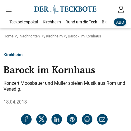
Teckbotenpokal
Kirchheim
Rund um die Teck
Blaulicht
Loka
ABO
Home
Nachrichten
Kirchheim
Barock im Kornhaus
Kirchheim
Barock im Kornhaus
Konzert Moosbauer und Müller spielen Musik aus Rom und
Venedig.
18.04.2018