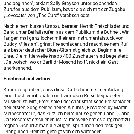
uns beginnen“, erklärt Sally Grayson unter bejahenden
Zurufen aus dem Publikum, bevor sie sich mit der Zugabe
„Lovecats“ von „The Cure“ verabschiedet.
Nach einem kurzen Umbau betreten Henrik Freischlader und
Band unter Beifallsrufen aus dem Publikum die Bühne. „Wir
fangen mal ganz locker mit einem Instrumentalstück von
Buddy Miles an“, grinst Freischlader und macht seinem Ruf
als bester deutscher Blues-Gitarrist gleich zu Beginn alle
Ehre. Die mittlerweile knapp 400 Zuschauer sind begeistert:
„Da woisch, wo dr Bartl dr Moschd holt“, nickt ein Gast
anerkennend.
Emotional und virtuos
Kaum zu glauben, dass diese Darbietung erst der Anfang
einer hoch emotionalen und virtuosen Reise begnadeter
Musiker ist. Mit „Free“ spielt der charismatische Freischlader
den ersten Song seines neuen Albums „Recorded by Martin
Meinschäfer II“, das kürzlich beim hauseigenen Label „Cabel
Car Records“ erschienen ist. Mittlerweile hat es aufgehört zu
regnen. Schließt man die Augen, spürt man den rockigen
Drang nach Freiheit, gefolgt von den wütenden