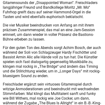
Gitarrensounds der „Disappointed Woman“. Freischladers
langjähriger Freund und Bandkollege Moritz „Mr. Mo“
Fuhrhop greift dazu auf seiner Hammond-Orgel in die
Tasten und wird ebenfalls euphorisch beklatscht.
Die vier Musiker beeindrucken von Anfang an mit ihrem
präzisen Zusammenspiel, das mal an eine Jam-Session
erinnert, um dann wieder in voller Präsenz die Bastions-
Bühne erbeben zu lassen.
Für den guten Ton des Abends sorgt Achim Bosch, der auch
während der Soli von Schlagzeuger Hardy Fischötter und
Bassist Armin Alic alle Hände voll zu tun hat. Die Künstler
spielen sich fast dialogartig gegenseitig Musikbälle zu,
klingen mal rockig in „The Bridge“ und ändern das Timing
und die Stilrichtung wieder, um in „Longer Days“ mit rockig-
bluesigem Sound zu enden.
Freischlader ergänzt sein virtuoses Gitarrenspiel durch
witzige Anmoderationen und beeindruckt mit wechselnden
Stimmfarben: Mal klingt das Multitalent sanft und funky
wie Bill Withers, mal rockig wie Joe Cocker, um dann,
während der Zugabe „The Blues Is Allright“ in ein B.-B.-King-