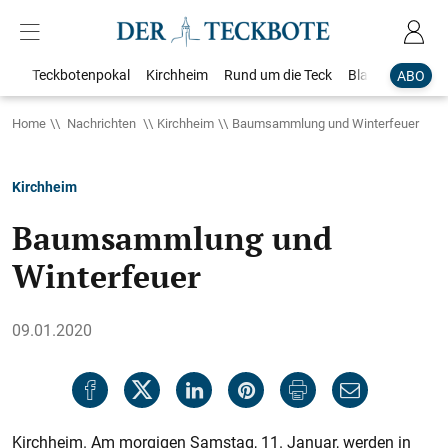
Teckbotenpokal
Kirchheim
Rund um die Teck
Blaulicht
Loka
ABO
Home
Nachrichten
Kirchheim
Baumsammlung und Winterfeuer
Kirchheim
Baumsammlung und
Winterfeuer
09.01.2020
Kirchheim. Am morgigen Samstag, 11. Januar, werden in