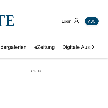
Login
ABO
ldergalerien
eZeitung
Digitale Ausgaben