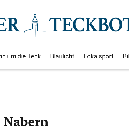
nd um die Teck
Blaulicht
Lokalsport
Bi
n Nabern