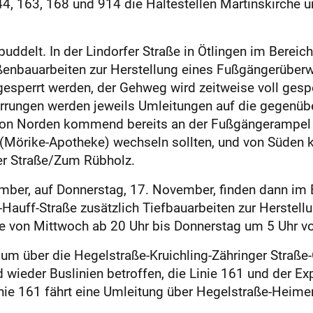
4, 163, 168 und 914 die Haltestellen Martinskirche u
ddelt. In der Lindorfer Straße in Ötlingen im Bereic
aßenbauarbeiten zur Herstellung eines Fußgängerüber
gesperrt werden, der Gehweg wird zeitweise voll gesp
rrungen werden jeweils Umleitungen auf die gegenüber
von Norden kommend bereits an der Fußgängerampel in
e (Mörike-Apotheke) wechseln sollten, und von Süden
er Straße/Zum Rübholz.
mber, auf Donnerstag, 17. November, finden dann im B
-Hauff-Straße zusätzlich Tiefbauarbeiten zur Herstel
 von Mittwoch ab 20 Uhr bis Donnerstag um 5 Uhr vol
um über die Hegelstraße-Kruichling-Zähringer Straße-
 wieder Buslinien betroffen, die Linie 161 und der E
inie 161 fährt eine Umleitung über Hegelstraße-Heim