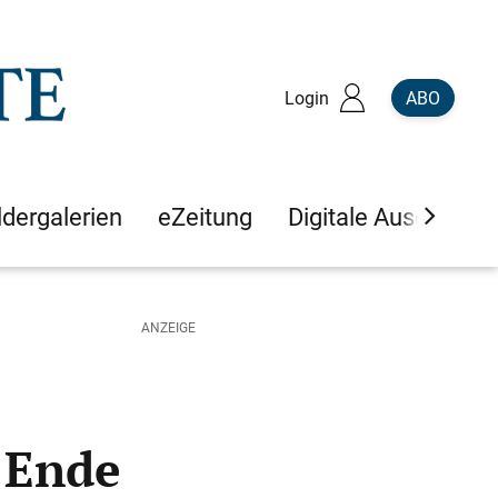
Login
ABO
ldergalerien
eZeitung
Digitale Ausgaben
 Ende