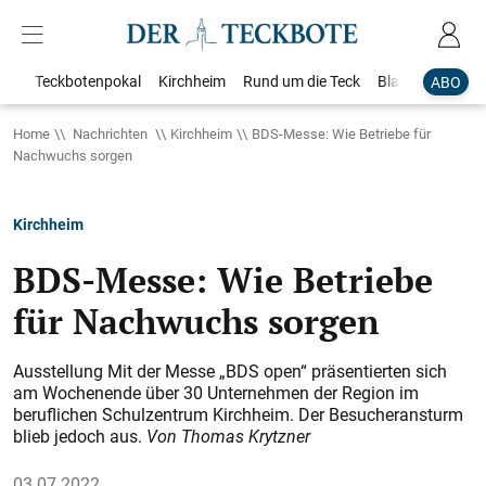
Teckbotenpokal
Kirchheim
Rund um die Teck
Blaulicht
Loka
ABO
Home
Nachrichten
Kirchheim
BDS-Messe: Wie Betriebe für
Nachwuchs sorgen
Kirchheim
BDS-Messe: Wie Betriebe
für Nachwuchs sorgen
Ausstellung Mit der Messe „BDS open“ präsentierten sich
am Wochenende über 30 Unternehmen der Region im
beruflichen Schulzentrum Kirchheim. Der Besucheransturm
blieb jedoch aus.
Von Thomas Krytzner
03.07.2022