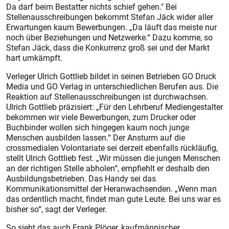
Da darf beim Bestatter nichts schief gehen." Bei
Stellenausschreibungen bekommt Stefan Jäck wider aller
Erwartungen kaum Bewerbungen. „Da läuft das meiste nur
noch über Beziehungen und Netzwerke.“ Dazu komme, so
Stefan Jäck, dass die Konkurrenz groß sei und der Markt
hart umkämpft.
Verleger Ulrich Gottlieb bildet in seinen Betrieben GO Druck
Media und GO Verlag in unterschiedlichen Berufen aus. Die
Reaktion auf Stellenausschreibungen ist durchwachsen.
Ulrich Gottlieb präzisiert: „Für den Lehrberuf Mediengestalter
bekommen wir viele Bewerbungen, zum Drucker oder
Buchbinder wollen sich hingegen kaum noch junge
Menschen ausbilden lassen.“ Der Ansturm auf die
crossmedialen Volontariate sei derzeit ebenfalls rückläufig,
stellt Ulrich Gottlieb fest. „Wir müssen die jungen Menschen
an der richtigen Stelle abholen“, empfiehlt er deshalb den
Ausbildungsbetrieben. Das Handy sei das
Kommunikationsmittel der Heranwachsenden. „Wenn man
das ordentlich macht, findet man gute Leute. Bei uns war es
bisher so“, sagt der Verleger.
So sieht das auch Frank Plöger, kaufmännischer