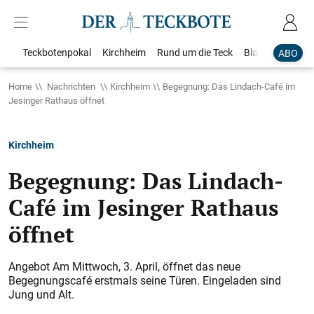
Teckbotenpokal
Kirchheim
Rund um die Teck
Blaulicht
Loka
ABO
Home
Nachrichten
Kirchheim
Begegnung: Das Lindach-Café im
Jesinger Rathaus öffnet
Kirchheim
Begegnung: Das Lindach-
Café im Jesinger Rathaus
öffnet
Angebot Am Mittwoch, 3. April, öffnet das neue
Begegnungscafé erstmals seine Türen. Eingeladen sind
Jung und Alt.