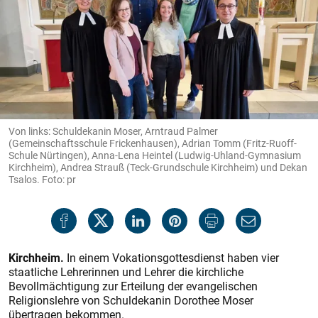
Von links: Schuldekanin Moser, Arntraud Palmer
(Gemeinschaftsschule Frickenhausen), Adrian Tomm (Fritz-Ruoff-
Schule Nürtingen), Anna-Lena Heintel (Ludwig-Uhland-Gymnasium
Kirchheim), Andrea Strauß (Teck-Grundschule Kirchheim) und Dekan
Tsalos. Foto: pr
Kirchheim.
In einem Vokationsgottesdienst haben vier
staatliche Lehrerinnen und Lehrer die kirchliche
Bevollmächtigung zur Erteilung der evangelischen
Religionslehre von Schuldekanin Dorothee Moser
übertragen bekommen.